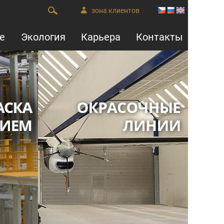
зона клиентов
е
Экология
Карьера
Контакты