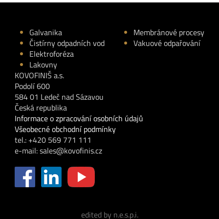
Galvanika
Membránové procesy
Čistírny odpadních vod
Vakuové odpařování
Elektroforéza
Lakovny
KOVOFINIŠ a.s.
Podolí 600
584 01 Ledeč nad Sázavou
Česká republika
Informace o zpracování osobních údajů
Všeobecné obchodní podmínky
tel.: +420 569 771 111
e-mail:
sales@kovofinis.cz
edited by n.e.s.p.i.